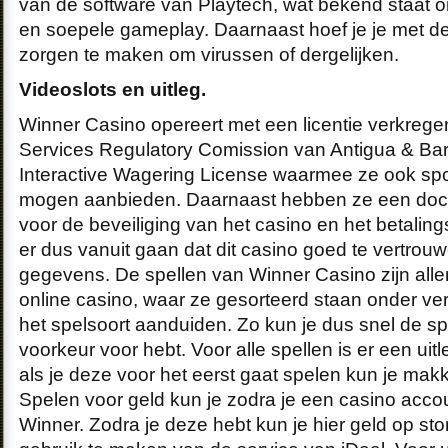
van de software van Playtech, wat bekend staat 
en soepele gameplay. Daarnaast hoef je je met de
zorgen te maken om virussen of dergelijken.
Videoslots en uitleg.
Winner Casino opereert met een licentie verkrege
Services Regulatory Comission van Antigua & B
Interactive Wagering License waarmee ze ook s
mogen aanbieden. Daarnaast hebben ze een doc
voor de beveiliging van het casino en het betaling
er dus vanuit gaan dat dit casino goed te vertrouw
gegevens. De spellen van Winner Casino zijn allem
online casino, waar ze gesorteerd staan onder ve
het spelsoort aanduiden. Zo kun je dus snel de sp
voorkeur voor hebt. Voor alle spellen is er een uit
als je deze voor het eerst gaat spelen kun je makk
Spelen voor geld kun je zodra je een casino acco
Winner. Zodra je deze hebt kun je hier geld op sto