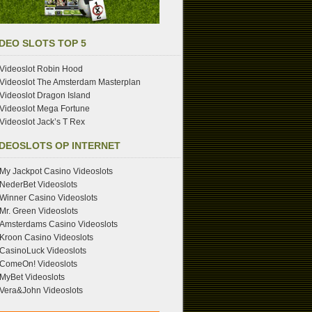
IDEO SLOTS TOP 5
Videoslot Robin Hood
Videoslot The Amsterdam Masterplan
Videoslot Dragon Island
Videoslot Mega Fortune
Videoslot Jack’s T Rex
IDEOSLOTS OP INTERNET
My Jackpot Casino Videoslots
NederBet Videoslots
Winner Casino Videoslots
Mr. Green Videoslots
Amsterdams Casino Videoslots
Kroon Casino Videoslots
CasinoLuck Videoslots
ComeOn! Videoslots
MyBet Videoslots
Vera&John Videoslots