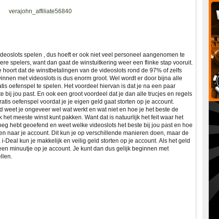
videoslots spelen , dus hoeft er ook niet veel personeel aangenomen te
re spelers, want dan gaat de winstuitkering weer een flinke stap vooruit.
je hoort dat de winstbetalingen van de videoslots rond de 97% of zelfs
innen met videoslots is dus enorm groot. Wel wordt er door bijna alle
is oefenspel te spelen. Het voordeel hiervan is dat je na een paar
 bij jou past. En ook een groot voordeel dat je dan alle trucjes en regels
atis oefenspel voordat je je eigen geld gaat storten op je account.
 weet je ongeveer wel wat werkt en wat niet en hoe je het beste de
k het meeste winst kunt pakken. Want dat is natuurlijk het feit waar het
oeg hebt geoefend en weet welke videoslots het beste bij jou past en hoe
ken naar je account. Dit kun je op verschillende manieren doen, maar de
 i-Deal kun je makkelijk en veilig geld storten op je account. Als het geld
n een minuutje op je account. Je kunt dan dus gelijk beginnen met
llen.