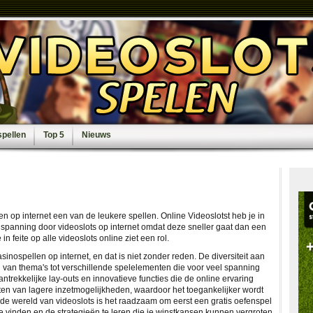
pellen
Top 5
Nieuws
en op internet een van de leukere spellen. Online Videoslotst heb je in
l spanning door videoslots op internet omdat deze sneller gaat dan een
n feite op alle videoslots online ziet een rol.
inospellen op internet, en dat is niet zonder reden. De diversiteit aan
d van thema's tot verschillende spelelementen die voor veel spanning
trekkelijke lay-outs en innovatieve functies die de online ervaring
en van lagere inzetmogelijkheden, waardoor het toegankelijker wordt
 de wereld van videoslots is het raadzaam om eerst een gratis oefenspel
 te vinden en de strategieën te leren die je winstkansen kunnen vergroten.